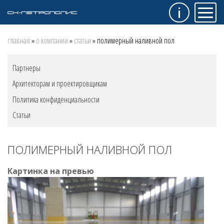
Инфо
Мен
Строка
главная
о компании
статьи
полимерный наливной пол
навигации
Меню
Партнеры
"О
Архитекторам и проектировщикам
компании"
Политика конфиденциальности
Статьи
ПОЛИМЕРНЫЙ НАЛИВНОЙ ПОЛ
Картинка на превью