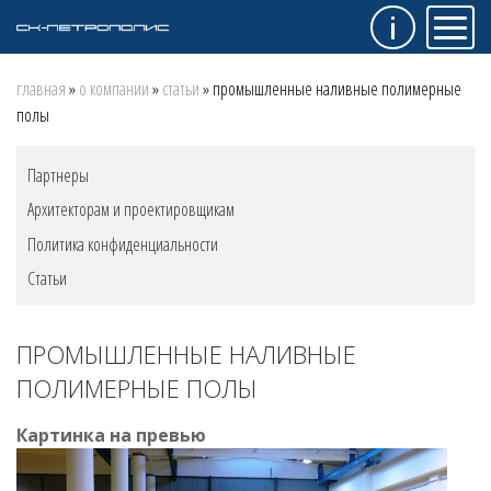
Инфо
Мен
Строка
главная
о компании
статьи
промышленные наливные полимерные
полы
навигации
Меню
Партнеры
"О
Архитекторам и проектировщикам
компании"
Политика конфиденциальности
Статьи
ПРОМЫШЛЕННЫЕ НАЛИВНЫЕ
ПОЛИМЕРНЫЕ ПОЛЫ
Картинка на превью