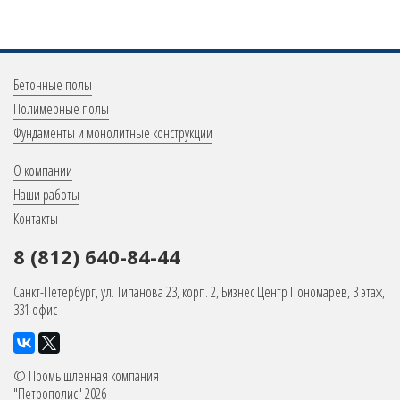
Меню
Бетонные полы
в
Полимерные полы
Фундаменты и монолитные конструкции
подвале
Меню
О компании
в
Наши работы
Контакты
подвале
8 (812) 640-84-44
Санкт-Петербург, ул. Типанова 23, корп. 2, Бизнес Центр Пономарев, 3 этаж,
331 офис
©
Промышленная компания
"Петрополис" 2026