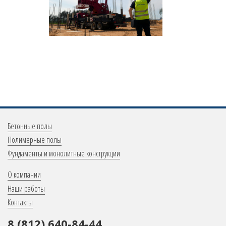
Меню
Бетонные полы
в
Полимерные полы
Фундаменты и монолитные конструкции
подвале
Меню
О компании
в
Наши работы
Контакты
подвале
8 (812) 640-84-44