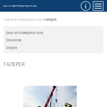
Инфо
Мен
Строка
главная
полимерные полы
галерея
навигации
Меню
Цены на полимерные полы
"Полимерные
Технологии
полы"
Галерея
ГАЛЕРЕЯ