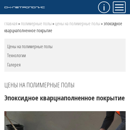
Инфо
Мен
Строка
главная
полимерные полы
цены на полимерные полы
эпоксидное
кварцнаполненное покрытие
навигации
Меню
Цены на полимерные полы
"Полимерные
Технологии
полы"
Галерея
ЦЕНЫ НА ПОЛИМЕРНЫЕ ПОЛЫ
Эпоксидное кварцнаполненное покрытие