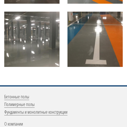
Меню
Бетонные полы
в
Полимерные полы
Фундаменты и монолитные конструкции
подвале
Меню
О компании