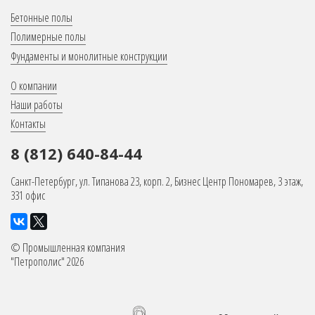
Меню
Бетонные полы
в
Полимерные полы
Фундаменты и монолитные конструкции
подвале
Меню
О компании
в
Наши работы
Контакты
подвале
8 (812) 640-84-44
Санкт-Петербург, ул. Типанова 23, корп. 2, Бизнес Центр Пономарев, 3 этаж,
331 офис
©
Промышленная компания
"Петрополис" 2026